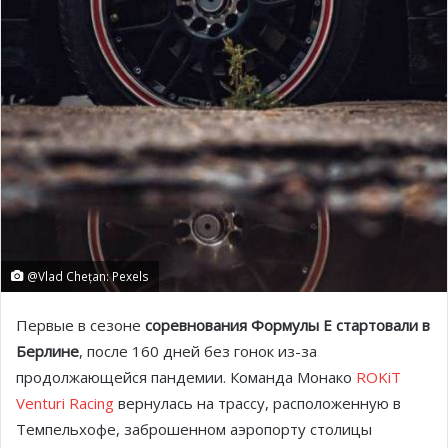
@Vlad Chețan: Pexels
Первые в сезоне
соревнования Формулы E стартовали в
Берлине
, после 160 дней без гонок из-за
продолжающейся пандемии. Команда Монако
ROKiT
Venturi Racing
вернулась на трассу, расположенную в
Темпельхофе, заброшенном аэропорту столицы