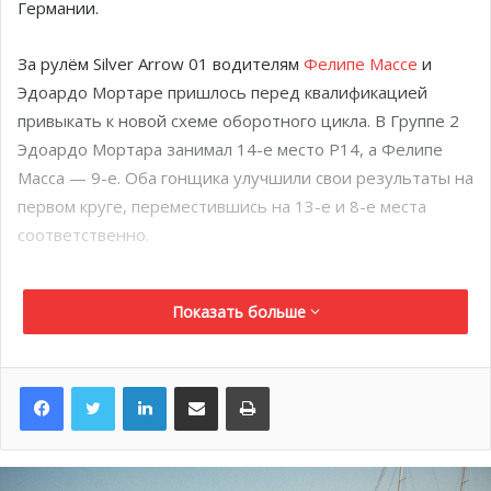
Германии.
За рулём Silver Arrow 01 водителям
Фелипе Массе
и
Эдоардо Мортаре пришлось перед квалификацией
привыкать к новой схеме оборотного цикла. В Группе 2
Эдоардо Мортара занимал 14-е место P14, а Фелипе
Масса — 9-е. Оба гонщика улучшили свои результаты на
первом круге, переместившись на 13-е и 8-е места
соответственно.
Во время заключительной трети гонки, сражаясь со
Показать больше
Стоффелем Вандорном, Фелипе Масса был вынужден
сойти с трассы, когда попал в аварию. Во время борьбы,
развернувшейся на финальных кругах, Эдоардо
LinkedIn
Поделиться по электронной почте
Распечатать
Мортара не выдержал конкуренции и был смещён на
12-ю позицию, однако окончательно он финишировал
на 17-м месте в результате штрафа по времени,
учтённого после гонки.