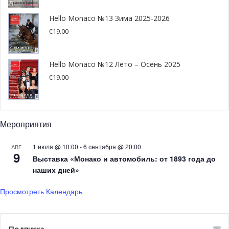
начало финала 6 сезона. С аварией Фелипе и выходом
Hello Monaco №13 Зима 2025-2026
Эдоардо на последних кругах, эта первая гонка была
€
19.00
весьма неудачной и сложной для команды. Менеджер
сказала, что они переориентируются, исправят ошибки
и извлекут некоторые уроки из этого этапа.
Hello Monaco №12 Лето – Осень 2025
€
19.00
По словам Эдоардо Мортары, начало дня было
неидеальным. У него были проблемы с торможением во
время квалификационных заездов, но он вышел на
Мероприятия
хороший старт. Его команда была очень терпелива во
время первой половины гонки, но вторая часть вылилась
1 июля @ 10:00
-
6 сентября @ 20:00
АВГ
9
в несколько аварий.
Выставка «Монако и автомобиль: от 1893 года до
наших дней»
Просмотреть Календарь
The Red and the Black.