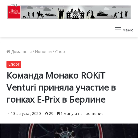
Меню
Домашняя
/
Новости
/
Спорт
Спорт
Команда Монако ROKiT
Venturi приняла участие в
гонках E-Prix в Берлине
13 августа , 2020
29
1 минута на прочтение