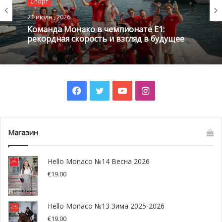
Спорт
21 июля , 2026
Команда Монако в чемпионате E1:
рекордная скорость и взгляд в будущее
Facebook
Twitter
YouTube
Instagram
Магазин
Hello Monaco №14 Весна 2026
€
19.00
Hello Monaco №13 Зима 2025-2026
Норман Нато, чемпион
€
19.00