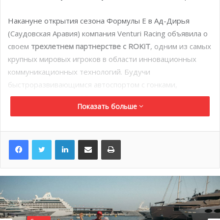
Накануне открытия сезона Формулы Е в Ад-Дирья
(Саудовская Аравия) компания Venturi Racing объявила о
своем
трехлетнем партнерстве с ROKiT
, одним из самых
крупных мировых игроков в области инновационных
коммуникационных технологий. Будучи
быстроразвивающимся автоспортом с гонками,
организованными в 12 городах на пяти континентах,
Показать больше
Формула Е представляет инновационные и
перспективные технологии, такие как Venturi и ROKiT.
LinkedIn
Поделиться по электронной почте
Распечатать
Поддержка команды Норманом и Артуром является
одобрением дальнейшего развития французско-
монегасской дуэта, который играет важную роль в
подготовке предстоящей кампании Е-Формулы.