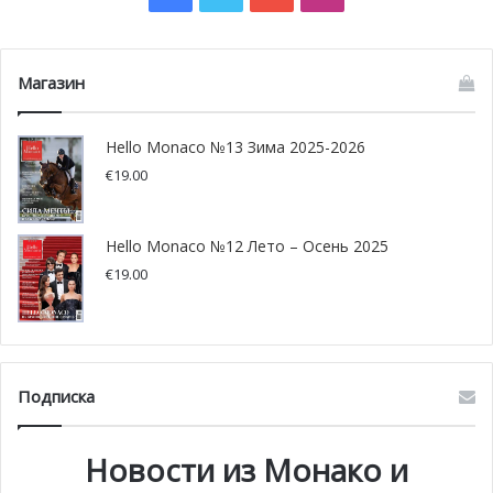
Ferrari Driver Academy набирает самых лучших и
перспективных пилотов, помогает им пройти самый
Магазин
ранний этап своей карьеры, а также приобрести
необходимый опыт.
Hello Monaco №13 Зима 2025-2026
€
19.00
Hello Monaco №12 Лето – Осень 2025
€
19.00
Подписка
Новости из Монако и