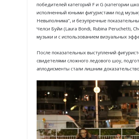
победителей категорий F и G (категории шко
исполненный юными фигуристами под музыку
Невыполнима’’, и безупречные показательн
Челси Буйи (Laura Bondi, Rubina Peruchetti, C
музыки и с использованием визуальных эффе
После показательных выступлений фигурист
свидетелями сложного ледового шоу, подгот
аплодисменты стали лишним доказательство