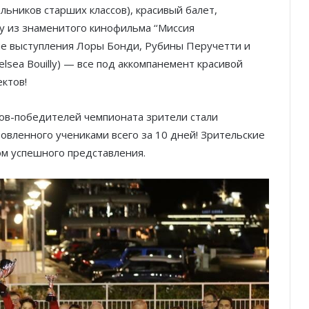
льников старших классов), красивый балет,
 из знаменитого кинофильма ‘‘Миссия
ые выступления Лоры Бонди, Рубины Перучетти и
helsea Bouilly) — все под аккомпанемент красивой
ктов!
ов-победителей чемпионата зрители стали
овленного учениками всего за 10 дней! Зрительские
м успешного представления.