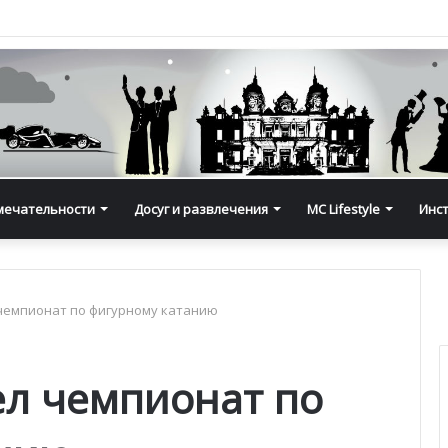
мечательности
Досуг и развлечения
MC Lifestyle
Инс
чемпионат по фигурному катанию
л чемпионат по