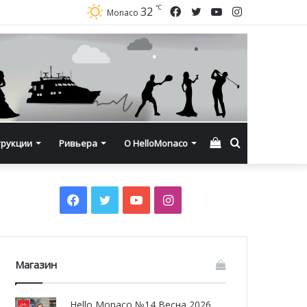
℃
Facebook
Twitter
YouTube
Instagram
32
Monaco
Смотреть
Искать
трукции
Ривьера
О HelloMonaco
корзину
Facebook
Twitter
YouTube
Instagram
Магазин
Hello Monaco №14 Весна 2026