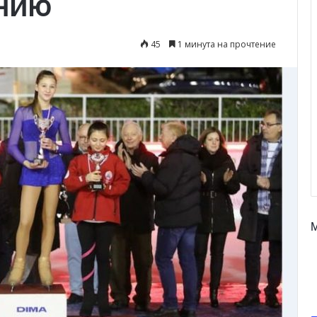
анию
45
1 минута на прочтение