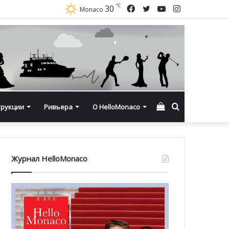
℃
Facebook
Twitter
YouTube
Instagram
30
Monaco
Смотреть
Искать
трукции
Ривьера
О HelloMonaco
корзину
Журнал HelloMonaco