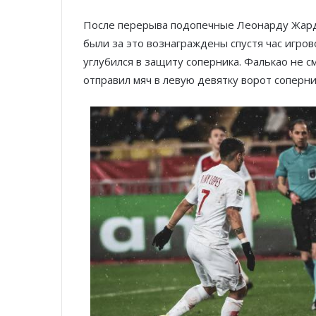
После перерыва подопечные Леонарду Жард
были за это вознаграждены спустя час игро
углубился в защиту соперника. Фалькао не с
отправил мяч в левую девятку ворот соперни