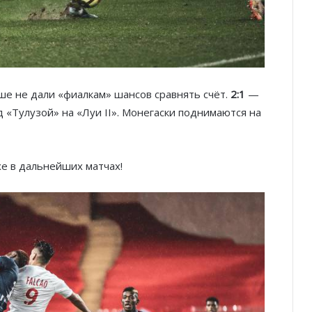
ше не дали «фиалкам» шансов сравнять счёт.
2:1
—
 «Тулузой» на «Луи II». Монегаски поднимаются на
е в дальнейших матчах!
Тренировка с видом: открытые
спортивные площадки Монако