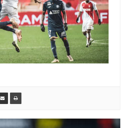
От Монте-Карло к Гран-при
Барселоны: неделя, изменившая
Ferrari
Гламур, скорость и драма: чем
запомнился Гран-при Монако
Историческое достижение Monaco
United в женском футболе Монако
Футбол, звёзды и
благотворительность: как Монако
открыло неделю Гран-при
kedIn
Поделиться по электронной почте
Распечатать
Шарль Леклер вновь в борьбе:
Ferrari набирает скорость перед
паузой