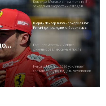
Команда Монако в чемпионате E1:
рекордная скорость и взгляд в
будущее
Шарль Леклер вновь покорил Спа:
Ferrari до последнего боролась с
Mercedes
до
Гран-при Австрии: Леклер
финишировал восьмым после
 с
блестящей квалификации
Herculis Monaco 2026 усиливает
состав: ещё двенадцать чемпионов
Тренировка с видом: открытые
спортивные площадки Монако