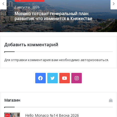
Княжество в излишне гламурном свете.
2 августа , 2026
В любом случае, выход на мировые экраны
Монако готовит генеральный план
полнометражного кино о Монако со знаменитой Николь
развития: что изменится в Княжестве
Кидман в главной роли — это замечательная реклама
для страны.
https://www.youtube.com/watch?v=tgY1YMq3eDY
Добавить комментарий
Для отправки комментария вам необходимо
авторизоваться
.
Facebook
Twitter
YouTube
Instagram
Магазин
Hello Monaco №14 Весна 2026