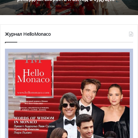
Журнал HelloMonaco
В программе первого ночного этапа
две символические
гонки в департаменте Альпы Верхнего Прованса:
Entrevaux – Val-de-Chalvagne – Ubraye (21,25 км)
Bayons – Bréziers (25,49 км).
Во второй день заезда соревнования пройдут на
севере Гапа
, между департаментами Верхних Альп и
Изера. Это будет самый длинный отрезок 85-го
авторалли с большой петлей, состоящей из трех
спецучастков, каждый из которых необходимо будет