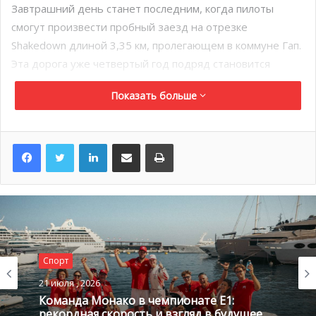
Завтрашний день станет последним, когда пилоты
смогут произвести пробный заезд на отрезке
Shakedown длиной 3,35 км, пролегающем в коммуне Гап.
Эта дорога уже четвертый год подряд становится
одним из этапов гонки.
Показать больше
Официальный старт 85-го ралли Монте-Карло будет
дан вечером 19 января на площади Казино в Монте-
LinkedIn
Поделиться по электронной почте
Распечатать
Карло.
Спорт
21 июля , 2026
Команда Монако в чемпионате E1:
рекордная скорость и взгляд в будущее