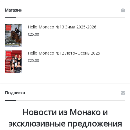
Магазин
Hello Monaco №13 Зима 2025-2026
€
25.00
Hello Monaco №12 Лето–Осень 2025
€
25.00
Подписка
Последний день ралли будет
состоять из четырех
заездов общей протяженностью 53,72 км. Соперники
Новости из Монако и
должны будут пройти по два раза по следующим
маршрутам:
эксклюзивные предложения