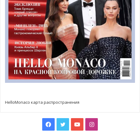
пройти дважды. Таким образом, 20 января общая
протяженность маршрута составит 160 км.
21 января
участников, которые останутся в гонке после
первых двух дней, ждет еще один непростой этап.
Сначала пилотам необходимо будет преодолеть трассу-
петлю, состоящую из двух участков, каждый из которых
также необходимо будет проехать два раза:
Lardier-et-Valença – Oze (31,17 км)
La Bâtie-Montsaleon — Faye (16,78 км).
HelloMonaco карта распространения
Наконец, завершающая гонка этого дня состоится на
трассе Bayons – Bréziers (25,49 км) перед финальным
Facebook
Twitter
YouTube
Instagram
заездом в технопарк в Гапе и возвращением в
Княжество Монако в конце дня.