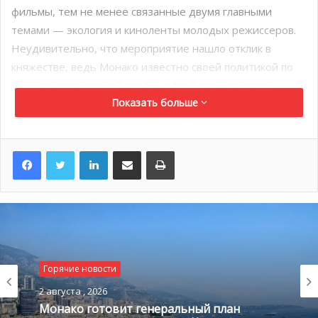
фильмы, тем не менее связанные двумя главными
темами — экология и киноленты молодых режиссеров.
Неудивительно, что мероприятие нашло отклик в
княжестве, ведь Монако известно своей политикой по
защите окружающей среды, а Альбера II по праву
Показать больше
можно назвать “зеленым принцем”. Кроме
того, организатор фестиваля
Марина Сычева де
Квирини
, подготовила специальную программу для
LinkedIn
Поделиться по электронной почте
Распечатать
любителей легкого душевного кино.
Горячие новости
2 августа , 2026
Монако готовит генеральный план