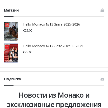
Магазин
Hello Monaco №13 Зима 2025-2026
€
25.00
Hello Monaco №12 Лето–Осень 2025
€
25.00
Монегаски отметили день Св.
Иоанна праздничным костром
Подписка
23 и 24 июля жители Княжества Монако собрались на
Дворцовой площади, чтобы отметить день Св. Иоанна,
Новости из Монако и
посвященный Крестителю Римско-католической церкви,
который является одним из центральных персонажей
эксклюзивные предложения
Библии. Подробности читайте в нашем материале.