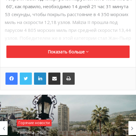
60’, как правило, необходимо 14 дней 21 час 31 минута
53 секунды, чтобы покрыть расстояние в 4 350 морских
миль на скорости 12,18 узлов. Malizia II прошла под
парусом 4 805 морских миль при средней скорости 13,44
узлов. Победителем же в этой категории стал Жан-Пьер
Дик (Jean-Pierre Dick) на судне St Michel-Virbac.
Показать больше
LinkedIn
Поделиться по электронной почте
Распечатать
Горячие новости
Национальный день Монако: да здравствует князь!
7 августа , 2026