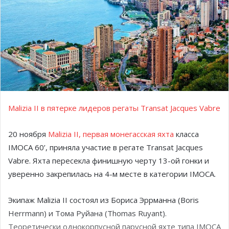
Malizia II в пятерке лидеров регаты Transat Jacques Vabre
20 ноября
Malizia II, первая монегасская яхта
класса
IMOCA 60’, приняла участие в регате Transat Jacques
Vabre. Яхта пересекла финишную черту 13-ой гонки и
уверенно закрепилась на 4-м месте в категории IMOCA.
Экипаж Malizia II состоял из Бориса Эррманна (Boris
Herrmann) и Тома Руйана (Thomas Ruyant).
Теоретически однокорпусной парусной яхте типа IMOCA