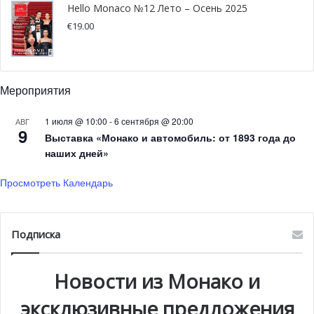
Hello Monaco №12 Лето – Осень 2025
€
19.00
Мероприятия
Новый рекорд на 18-м забеге No Finish Line
1 июля @ 10:00
-
6 сентября @ 20:00
АВГ
В минувшее воскресенье в Монако завершился 18-й
9
Выставка «Монако и автомобиль: от 1893 года до
благотворительный забег No Finish Line. В этом году
наших дней»
участники забега поставили новый рекорд, преодолев
Просмотреть Календарь
436 963 км. Именно такая сумма в евро будет
перечислена в пользу организации Children and the
future, которая оказывает поддержку детям из
Подписка
неблагополучных семей. Этот показатель превзошел все
ожидания организаторов, которые надеялись достичь
отметки в 400 000 км.
Новости из Монако и
эксклюзивные предложения
В 18-м забеге No Finish Line приняли участие 12 967