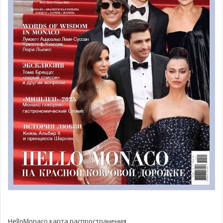
Уде (Сибирь), спасая тонувших начальника
метеостанции Хадома и его детей.
Первые фестивали собирали, в основном, туристов и
любителей авторской песни из Самарской области.
Нынешний фестиваль собирает десятки тысяч людей не
только со всей России, но и из стран ближнего и
дальнего зарубежья. Пик популярности пришёлся на
конец 1970-х годов — в 1979 году фестиваль посетило
100 тыс. и на конец 1990-х — в 2000 году 210 тысяч
участников.
В концерте, который пройдет в Монако, принимают
участие: Леонид Сергеев, Лариса Брохман, Роман
Ланкин, Алексей Зыков, Ольга Ермолаева, Анатолий
Головин, Тимур Шаов, Михаил Махович.
Ведущий — президент Грушинского фестиваля
Борис
Кейльман
.
HelloMonaco карта распространения