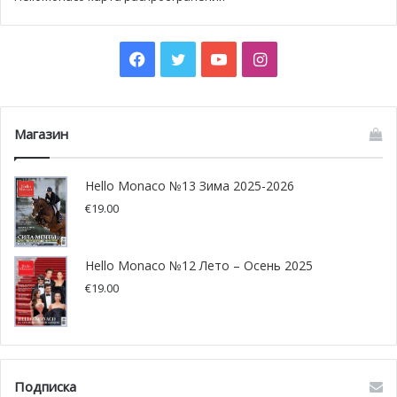
Сколько любителей авторской песни соберется в
Монако? Посмотрим.
Facebook
Twitter
YouTube
Instagram
Время концерта: 18.30, Вход бесплатный.
Адрес театра форта Антуан:Avenue de la Quarantaine,
98000 Monaco
Магазин
Hello Monaco №13 Зима 2025-2026
€
19.00
Hello Monaco №12 Лето – Осень 2025
€
19.00
Подписка