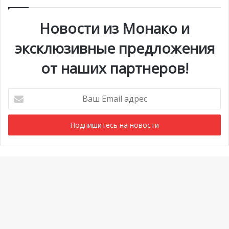
Новости из Монако и
эксклюзивные предложения
от наших партнеров!
Ваш
Email
адрес
Мероприятия
1 июля @ 10:00
-
6 сентября @ 20:00
АВГ
6
Выставка «Монако и автомобиль: от 1893 года до
Ba
наших дней»
to
Просмотреть Календарь