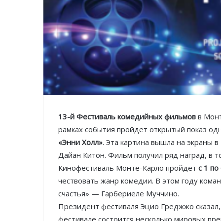
13-й Фестиваль комедийных фильмов
в Монт
рамках события пройдет открытый показ од
«Энни Холл»
. Эта картина вышла на экраны в
Дайан Китон. Фильм получил ряд наград, в т
Кинофестиваль Монте-Карло пройдет
с 1 по
чествовать жанр комедии. В этом году кома
счастья» — Гарбериеле Муччино.
Президент фестиваля Эцио Греджжо сказал,
фестивале состоится несколько мировых пре