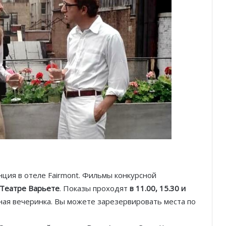
Семь вечеров волшебства: Театр
нция в отеле Fairmont. Фильмы конкурсной
Муз с размахом представил новую
в Театре Варьете
. Показы проходят
в 11.00, 15.30 и
программу
ая вечеринка. Вы можете зарезервировать места по
I Love Art: Лучшие художественные