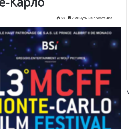
е-Карло
68
2 минуты на прочтение