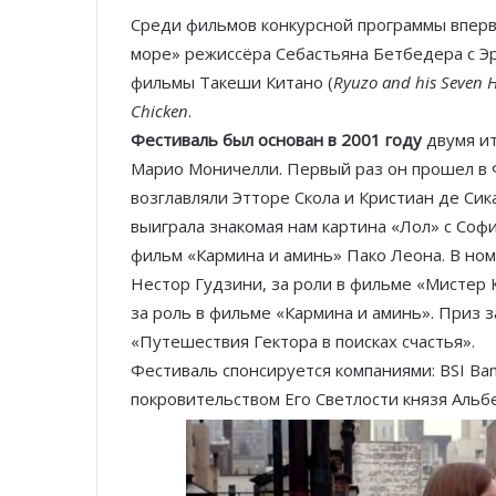
Среди фильмов конкурсной программы вперв
море» режиссёра Себастьяна Бетбедера с Эр
фильмы Такеши Китано (
Ryuzo and his Seven
Chicken
.
Фестиваль был основан в 2001 году
двумя и
Марио Моничелли. Первый раз он прошел в 
возглавляли Этторе Скола и Кристиан де Сик
выиграла знакомая нам картина «Лол» с Соф
фильм «Кармина и аминь» Пако Леона. В но
Нестор Гудзини, за роли в фильме «Мистер 
за роль в фильме «Кармина и аминь». Приз 
«Путешествия Гектора в поисках счастья».
Фестиваль спонсируется компаниями: BSI Bank
покровительством Его Светлости князя Альбер