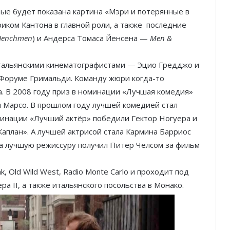
ые будет показана картина «Мэри и потерянные в
иком Кантона в главной роли, а также последние
 Henchmen
) и Андерса Томаса Йенсена —
Men &
тальянскими кинематографистами — Эцио Гредджо и
Форуме Гримальди. Команду жюри когда-то
а. В 2008 году приз в номинации «Лучшая комедия»
и Марсо. В прошлом году лучшей комедией стал
минации «Лучший актёр» победили Гектор Ногуера и
Каплан». А лучшей актрисой стала Кармина Барриос
за лучшую режиссуру получил Питер Челсом за фильм
, Old Wild West, Radio Monte Carlo и проходит под
а II, а также итальянского посольства в Монако.