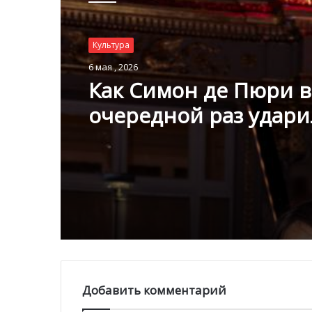
Культура
Культура
8 апреля , 2026
6 мая , 2026
Монако как арт-марш
чем удивит Monaco A
Week 2026
Как Симон де Пюри в
очередной раз удари
молотком за скульпт
Дарьи Усовой за 80.0
евро
Добавить комментарий