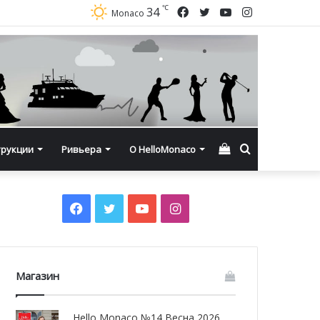
℃
Facebook
Twitter
YouTube
Instagram
34
Monaco
Смотреть
Искать
трукции
Ривьера
О HelloMonaco
корзину
Facebook
Twitter
YouTube
Instagram
Магазин
Hello Monaco №14 Весна 2026