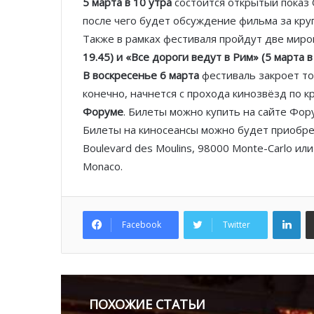
5 марта в 10 утра
состоится открытый показ 
после чего будет обсуждение фильма за кру
Также в рамках фестиваля пройдут две мир
19.45) и «Все дороги ведут в Рим» (5 марта в 
В воскресенье 6 марта
фестиваль закроет то
конечно, начнется с прохода кинозвёзд по 
Форуме
. Билеты можно купить на сайте Фор
Билеты на киносеансы можно будет приобрест
Boulevard des Moulins, 98000 Monte-Carlo ил
Monaco.
Lin
Facebook
Twitter
ПОХОЖИЕ СТАТЬИ