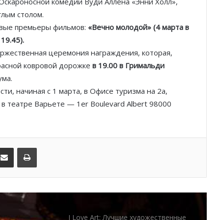
Оскароносной комедии Вуди Аллена «Энни Холл»,
выставки лета и осени
глым столом.
овые премьеры фильмов:
«Вечно молодой» (4 марта в
Искусство без границ: в Монако
19.45).
прошла самая многогранная арт-
ржественная церемония награждения, которая,
неделя года
красной ковровой дорожке
в 19.00 в Гримальди
ума.
Княжество в красках: Monaco Art
и, начиная с 1 марта, в Офисе туризма на 2a,
Week возвращается с шедеврами
от Ренессанса до уличного арта
и в театре Варьете — 1er Boulevard Albert 98000
Оптическое искусство,
вдохновлённое гонками: Формула-1
оживает в работах Маркоса
kedIn
Поделиться по электронной почте
Распечатать
Марина
I Love Art: Лучшие художественные
выставки лета и осени
Как Симон де Пюри в очередной раз