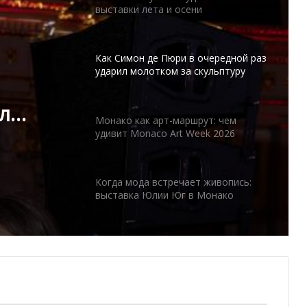
ударил молотком за скульптуру
Дарьи Усовой за 80.000 евро
Монако как арт-маршрут: чем
удивит Monaco Art Week 2026
рут:
Когда мода встречает живопись:
rt
выставка Юлии Юг в Монако
л
Лучшие художественные выставки
зимы
уру
00
Семь вечеров волшебства: Театр
Муз с размахом представил новую
программу
I Love Art: Лучшие художественные