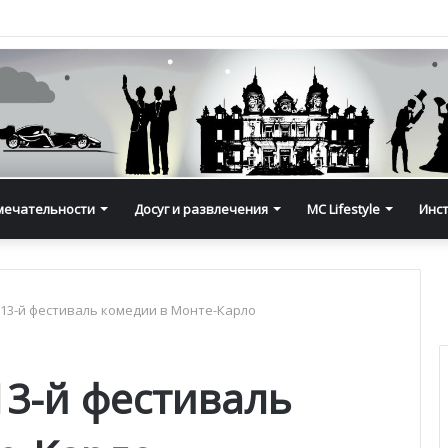
мечательности
Досуг и развлечения
MC Lifestyle
Инс
 13-й фестиваль комедии в Монте-Карло
13-й фестиваль