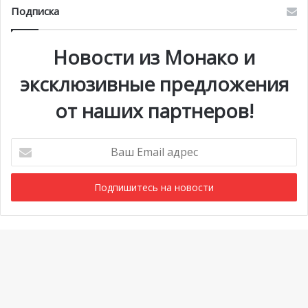
Подписка
Новости из Монако и
эксклюзивные предложения
от наших партнеров!
Ваш
Email
адрес
Мероприятия
1 июля @ 10:00
-
6 сентября @ 20:00
АВГ
7
Выставка «Монако и автомобиль: от 1893 года до
Ba
наших дней»