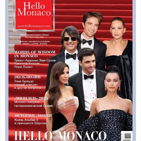
здесь появляется дополнительная работа над
артикуляцией», — комментирует Кира Парфеевец.
Будущие звезды?
У них не было времени на отдых и развлечения, ведь
артисты приехали сюда в первую очередь работать.
«Мы взяли высокую планку, организовав плотное
расписание, но в конечном итоге, этот проект позволит
им сделать большие шаги вперед», — продолжает
руководитель проекта.
Ученики академии сотрудничали со знаменитыми
дирижерами: Лораном Кампеллоне и Коррадо
Роварисом. «Профессия оперного певца может быть
очень жестокой. Здесь мало свободных мест. Нужно
иметь талант, страсть, много работать. Но также
важным фактором является везение», — отмечает
Кира. По её словам, финальный концерт, прошедший 29
октября, был настоящим трамплином для молодых