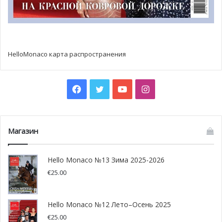
артистов. Она пока не могла нам назвать имена, но
уверена, что многие из них скоро будут блистать на
высоких театральных сценах.
HelloMonaco карта распространения
Facebook
Twitter
YouTube
Instagram
Магазин
Hello Monaco №13 Зима 2025-2026
€
25.00
Hello Monaco №12 Лето–Осень 2025
€
25.00