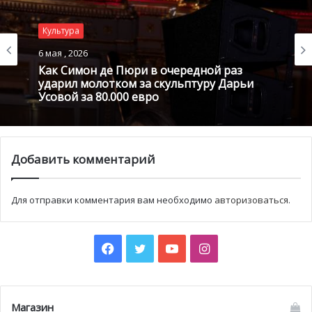
выставив свои работы вместе со скульптурами князя в
парке Кап Мартен в рамках дней Art-Bre.
Культура
Выставка
в парке Кап-Мартен
открыта
до 27 сентября с
6 мая , 2026
9.00 до 19.00
. Вход свободный.
Как Симон де Пюри в очередной раз
ударил молотком за скульптуру Дарьи
Усовой за 80.000 евро
Добавить комментарий
Для отправки комментария вам необходимо
авторизоваться
.
Facebook
Twitter
YouTube
Instagram
Магазин