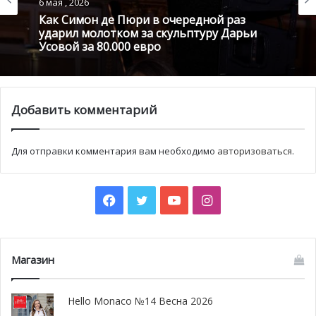
6 мая , 2026
они управлялись из Парижа, но с 2000 года эти
Как Симон де Пюри в очередной раз
владения управляются с Реюньона (город Сен Пьер),
ударил молотком за скульптуру Дарьи
Усовой за 80.000 евро
хотя территориально и не входят в его состав. Во главе
стоит префект, которому подчиняются главы округов.
Инаугурация выставки прошла в присутствии
Его
Светлости Князя Монако
в понедельник.
Добавить комментарий
Открыта с понедельника по субботу с 12.00 до 19.00 и
закрыта в воскресенье.
Для отправки комментария вам необходимо
авторизоваться
.
Facebook
Twitter
YouTube
Instagram
Магазин
Hello Monaco №14 Весна 2026