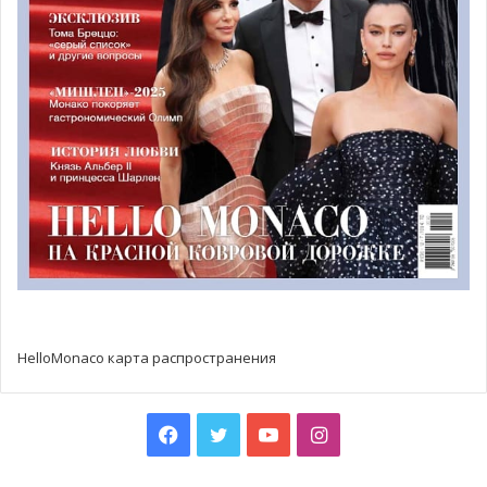
если окна лож открываются, система отопления
отключается автоматически, также, как и все другие
системы климат-контроля, во избежание трат
природных ресурсов впустую.
Каждая ложа может вместить до 8 человек. Все кресла
здесь оснащены собственным компьютером, где
каждый гость может посмотреть прямую трансляцию
матча, если он желает наблюдать за игрой с более
близкого расстояния. Также стоит подчеркнуть, что
каждая ложа может быть персонализирована под
конкретного гостя.
HelloMonaco карта распространения
Facebook
Twitter
YouTube
Instagram