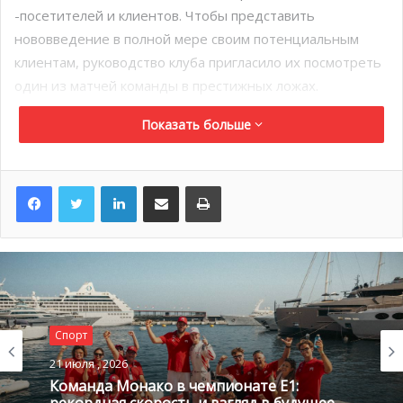
-посетителей и клиентов. Чтобы представить
нововведение в полной мере своим потенциальным
клиентам, руководство клуба пригласило их посмотреть
один из матчей команды в престижных ложах.
Показать больше
LinkedIn
Поделиться по электронной почте
Распечатать
Спорт
21 июля , 2026
Команда Монако в чемпионате E1:
рекордная скорость и взгляд в будущее