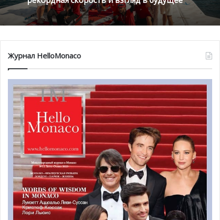
Журнал HelloMonaco
Особенности новых VIP-лож
Каждая ложа снабжена раздвигающимися прозрачными
перегородками, которые могут быть убраны по
желанию гостей. Вход в ложи возможен благодаря
лифту, соединяющему их с VIP-парковкой, таким
образом гости могут избежать очередей и
столпотворения с многочисленными фанатами и
болельщиками перед футбольным матчем.
Ложи оснащены особенными системами, которые
бережно относятся к окружающей среде. Например,