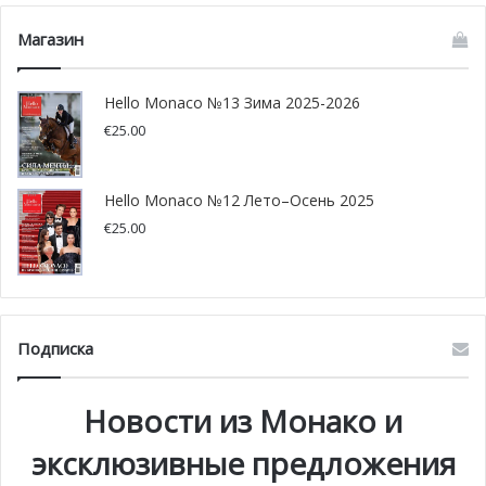
Магазин
Hello Monaco №13 Зима 2025-2026
€
25.00
Hello Monaco №12 Лето–Осень 2025
€
25.00
Подписка
Дилеммы проекта
Новости из Монако и
Для того, чтобы построить такие VIP-места на стадионе,
руководству было необходимо принять непростое
эксклюзивные предложения
решение, а именно убрать 1000 зрительских мест.