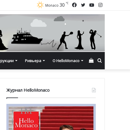
℃
Facebook
Twitter
YouTube
Instagram
30
Monaco
Смотреть
Искать
трукции
Ривьера
О HelloMonaco
корзину
Журнал HelloMonaco