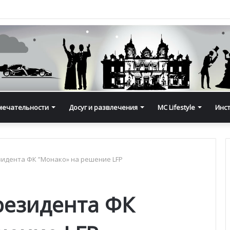
мечательности
Досуг и развлечения
MC Lifestyle
Инс
зидента ФК ”Монако» на решение LFP
резидента ФК