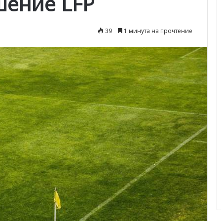
шение LFP
39
1 минута на прочтение