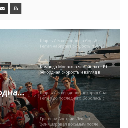
kedIn
Поделиться по электронной почте
Распечатать
Шарль Леклер вновь в борьбе:
Ferrari набирает скорость перед
паузой
Команда Монако в чемпионате E1:
рекордная скорость и взгляд в
будущее
Шарль Леклер вновь покорил Спа:
Ferrari до последнего боролась с
Mercedes
Гран-при Австрии: Леклер
до
финишировал восьмым после
блестящей квалификации
 с
Herculis Monaco 2026 усиливает
состав: ещё двенадцать чемпионов