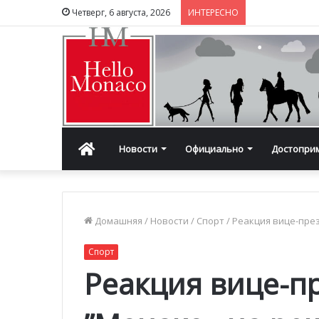
Четверг, 6 августа, 2026
ИНТЕРЕСНО
Главная
Новости
Официально
Достопри
Домашняя
/
Новости
/
Спорт
/
Реакция вице-пре
Спорт
Реакция вице-п