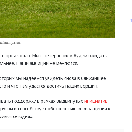
Тренировка с видом: открытые
спортивные площадки Монако
П
От Монте-Карло к Гран-при
pixabay.com
Барселоны: неделя, изменившая
Ferrari
 что произошло. Мы с нетерпением будем ожидать
ильнее. Наши амбиции не меняются.
Гламур, скорость и драма: чем
запомнился Гран-при Монако
которых мы надеемся увидеть снова в ближайшее
его и что нам удастся достичь наших вершин.
Историческое достижение Monaco
United в женском футболе Монако
ывать поддержку в рамках выдвинутых
инициатив
вирусом и способствует обеспечению возвращения к
мимся сегодня».
Футбол, звёзды и
благотворительность: как Монако
открыло неделю Гран-при