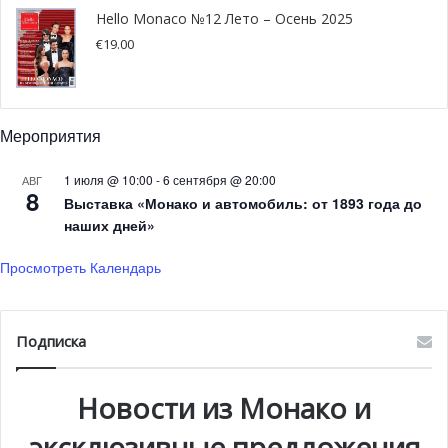
неожиданностью, он поздравил экипаж четырех
Hello Monaco №12 Лето – Осень 2025
гонконгских женщин, которые опередили Россию,
€
19.00
занявшую второе место, и Данию, которая
финишировала третьей. На самом деле, команда
Испании выглядела сильнейшей в гонке, но заработала
Мероприятия
штраф за преждевременный старт.
1 июля @ 10:00
-
6 сентября @ 20:00
АВГ
В мужской категории титул чемпиона был присужден
8
Выставка «Монако и автомобиль: от 1893 года до
испанской команде.
Но и здесь спортсмены Монако
наших дней»
преуспели, пробившись в финал. Будем надеяться на их
победу в 2020 году!
Просмотреть Календарь
Фото: facebook.com/pages/category/Amateur-Sports-
Team
Подписка
Новости из Монако и
эксклюзивные предложения