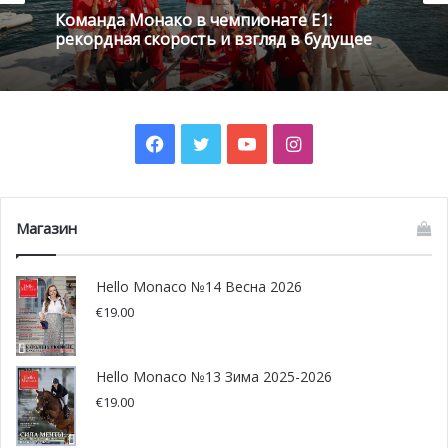
Команда Монако в чемпионате E1:
два километра.
рекордная скорость и взгляд в будущее
Facebook
Twitter
YouTube
Instagram
Магазин
Hello Monaco №14 Весна 2026
€
19.00
Тренер монегасской команды Ксавье Жирар
надеется,
Hello Monaco №13 Зима 2025-2026
что в 2020 году его подопечные доберутся всё-таки до
€
19.00
подиума. Хоть воскресный финал и стал настоящей