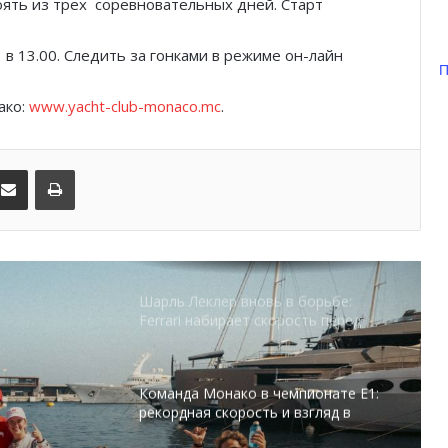
оять из трех соревновательных дней. Старт
Историческое достижение Monaco
United в женском футболе Монако
в 13.00. Следить за гонками в режиме он-лайн
П
ако:
www.yacht-club-monaco.mc
.
Футбол, звёзды и
благотворительность: как Монако
открыло неделю Гран-при
kedIn
Поделиться по электронной почте
Распечатать
Шарль Леклер вновь в борьбе:
Ferrari набирает скорость перед
паузой
Команда Монако в чемпионате E1:
рекордная скорость и взгляд в
будущее
Шарль Леклер вновь покорил Спа:
Ferrari до последнего боролась с
Mercedes