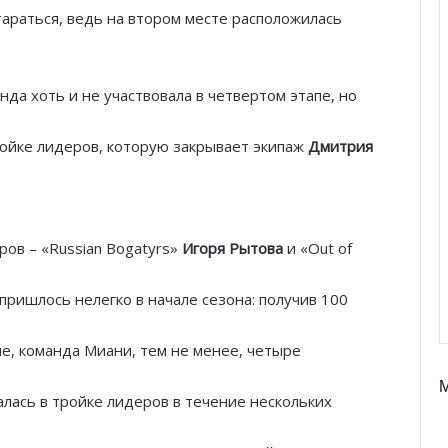
тараться, ведь на втором месте расположилась
анда хоть и не участвовала в четвертом этапе, но
тройке лидеров, которую закрывает экипаж
Дмитрия
Тренировка с видом: открытые
спортивные площадки Монако
ов – «Russian Bogatyrs»
Игоря
Рытова
и «Out of
пришлось нелегко в начале сезона: получив 100
От Монте-Карло к Гран-при
Барселоны: неделя, изменившая
Ferrari
пе, команда Миани, тем не менее, четыре
Гламур, скорость и драма: чем
алась в тройке лидеров в течение нескольких
запомнился Гран-при Монако