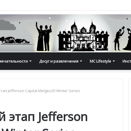
мечательности
Досуг и развлечения
MC Lifestyle
Инс
п Jefferson Capital Melges20 Winter Series
этап Jefferson