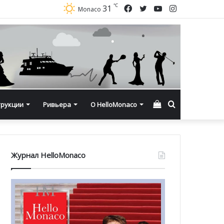
℃
Facebook
Twitter
YouTube
Instagram
31
Monaco
Смотреть
Искать
трукции
Ривьера
О HelloMonaco
корзину
Журнал HelloMonaco