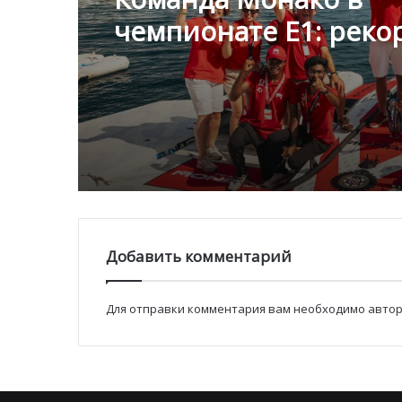
Шарль Леклер вновь
покорил Спа: Ferrari 
Команда Монако в
последнего боролась
чемпионате E1: реко
Mercedes
скорость и взгляд в
будущее
Добавить комментарий
Для отправки комментария вам необходимо
автор