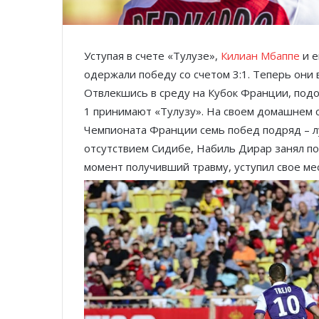
Уступая в счете «Тулузе»,
Килиан Мбаппе
и е
одержали победу со счетом 3:1. Теперь они
Отвлекшись в среду на Кубок Франции, под
1 принимают «Тулузу». На своем домашнем с
Чемпионата Франции семь побед подряд – л
отсутствием Сидибе, Набиль Дирар занял по
момент получивший травму, уступил свое м