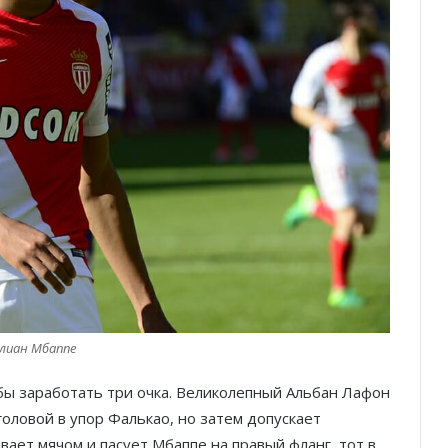
Тренировка с видом: открытые
спортивные площадки Монако
лиан Мбаппе
бы заработать три очка. Великолепный Альбан Лафон
От Монте-Карло к Гран-при
оловой в упор Фалькао, но затем допускает
Барселоны: неделя, изменившая
Ferrari
ает мячом и пасует Мбаппе на правый фланг, тот в