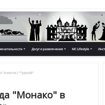
мечательности
Досуг и развлечения
MC Lifestyle
Инс
" в матче с "Тулузой"
да "Монако" в