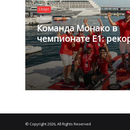
Спорт
Спорт
20 июля , 2026
21 июля , 2026
Шарль Леклер вновь
Команда Монако в
покорил Спа: Ferrari 
чемпионате E1: реко
последнего боролась
скорость и взгляд в
Mercedes
будущее
© Copyright 2026, All Rights Reserved