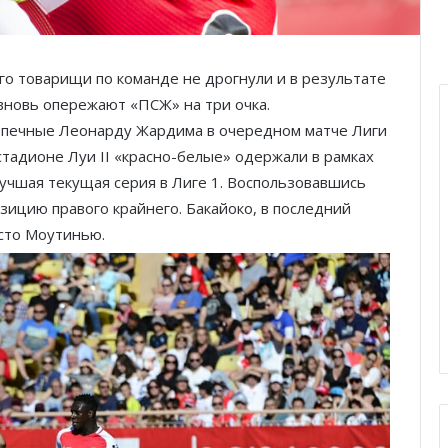
го товарищи по команде не дрогнули и в результате
 вновь опережают «ПСЖ» на три очка.
опечные Леонарду Жардима в очередном матче Лиги
тадионе Луи II «красно-белые» одержали в рамках
учшая текущая серия в Лиге 1. Воспользовавшись
зицию правого крайнего. Бакайоко, в последний
есто Моутинью.