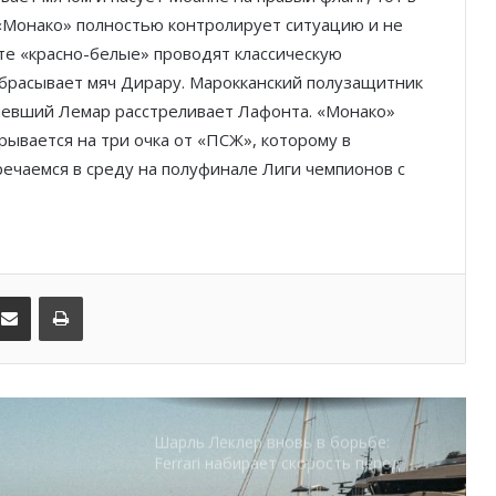
 «Монако» полностью контролирует ситуацию и не
Гламур, скорость и драма: чем
уте «красно-белые» проводят классическую
запомнился Гран-при Монако
брасывает мяч Дирару. Марокканский полузащитник
спевший Лемар расстреливает Лафонта. «Монако»
рывается на три очка от «ПСЖ», которому в
Историческое достижение Monaco
речаемся в среду на полуфинале Лиги чемпионов с
United в женском футболе Монако
Футбол, звёзды и
благотворительность: как Монако
открыло неделю Гран-при
kedIn
Поделиться по электронной почте
Распечатать
Шарль Леклер вновь в борьбе:
Ferrari набирает скорость перед
паузой
Команда Монако в чемпионате E1:
рекордная скорость и взгляд в
будущее