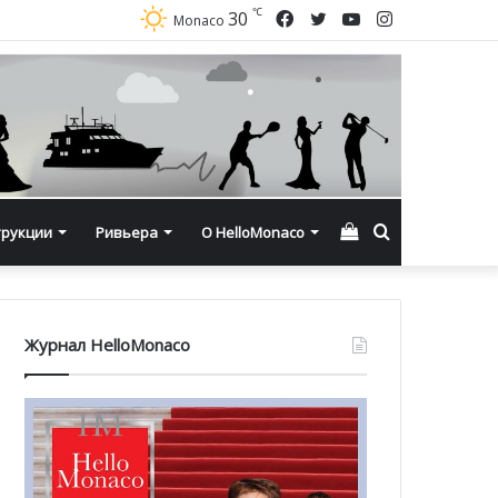
℃
Facebook
Twitter
YouTube
Instagram
30
Monaco
Смотреть
Искать
трукции
Ривьера
О HelloMonaco
корзину
Журнал HelloMonaco