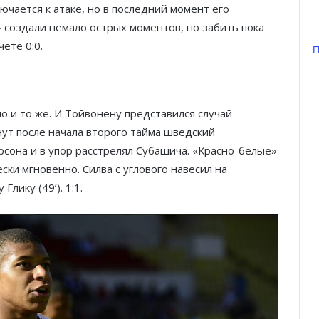
ючается к атаке, но в последний момент его
» создали немало острых моментов, но забить пока
ете 0:0.
П
о и то же. И Тойвонену представился случай
нут после начала второго тайма шведский
она и в упор расстрелял Субашича. «Красно-белые»
ки мгновенно. Силва с углового навесил на
лику (49’). 1:1.