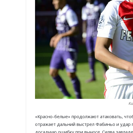
Ки
«Красно-белые» продолжают атаковать, что
отражает дальний выстрел Фабиньо и удар г
досадную ошибку при выносе. Силва завладев