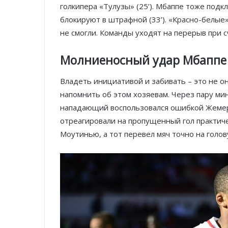
голкипера «Тулузы» (25’). Мбаппе тоже подкл
блокируют в штрафной (33’). «Красно-белые
не смогли. Команды уходят на перерыв при сч
Молниеносный удар Мбаппе
Владеть инициативой и забивать – это не он
напомнить об этом хозяевам. Через пару ми
нападающий воспользовался ошибкой Жемерс
отреагировали на пропущенный гол практичес
Моутинью, а тот перевел мяч точно на голову Г