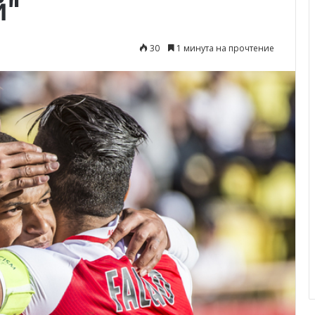
й"
30
1 минута на прочтение