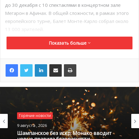
до 30 декабря с 10 спектаклями в концертном зале
Мегарон в Афинах. В общей сложности, в рамках этого
европейского турне, Балет Монте-Карло собрал около
13 000 зрителей.
Показать больше
LinkedIn
Поделиться по электронной почте
Распечатать
Горячие новости
Новые таланты конкурса для фортепиано в четыре руки
9 августа , 2026
Шампанское без искр: Монако вводит
Недавно, по случаю завершения музыкального конкурса
новые правила безопасности