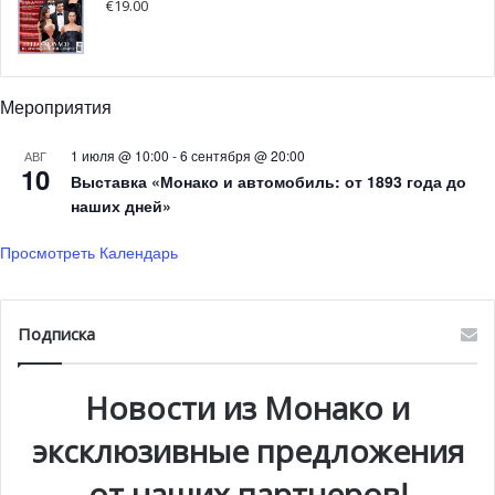
€
19.00
Зоопарк Монако пока остается закрытым
Мероприятия
Закрытый для посетителей в августе 2018 года по
причине сильной жары и необходимости защиты
1 июля @ 10:00
-
6 сентября @ 20:00
АВГ
10
животных, зоопарк Монако откроет свои двери лишь в
Выставка «Монако и автомобиль: от 1893 года до
мае, после окончания работ по укреплению отвесных
наших дней»
скал. Хотя по предварительным данным открытие
Просмотреть Календарь
планировалось на начало 2019 года.
Подписка
Новости из Монако и
эксклюзивные предложения
от наших партнеров!