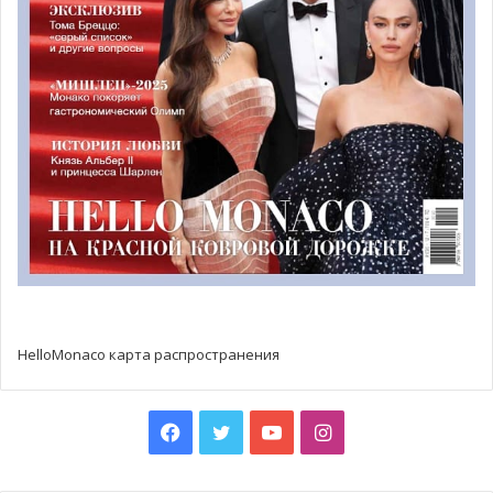
@pixabay.com
Orbital Solutions: монакский метод исследования
Вселенной
Теперь на пятом этаже здания Triton в Фонвьей на
территории 300 кв.м прорастает семя, которое является
HelloMonaco карта распространения
залогом будущего Монако. Молодая футуристическая
компания Orbital Solutions трудится над созданием
наноспутника. OSM1 Cicero — вот название
Facebook
Twitter
YouTube
Instagram
современного бизнеса с высокой добавленной
стоимостью в виде КОСМОСА. В этом году компанию