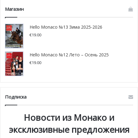
уже отметил своим визитом князь Альбер. В ближайшее
Магазин
время Orbital Solutions преодолеет следующую
значительную веху — OSM1 Cicero будет официально
Hello Monaco №13 Зима 2025-2026
зарегистрирован в ООН в качестве первого
€
19.00
наноспутника на орбите из Монако. Это первое в
истории громкое заявление о том, что у Монако имеется
собственная космическая программа.
Hello Monaco №12 Лето – Осень 2025
€
19.00
Подписка
Новости из Монако и
эксклюзивные предложения
@ OSM