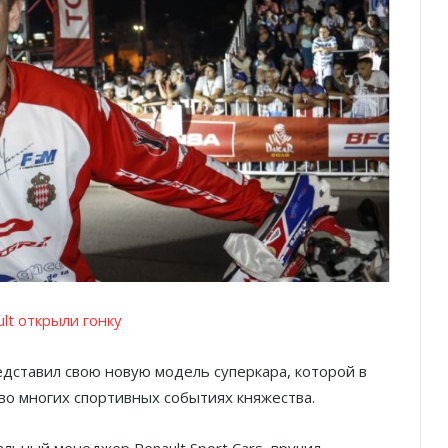
lt открыли гонку
дставил свою новую модель суперкара, которой в
о многих спортивных событиях княжества.
ральный менеджер Renault Sport Cars, вручил