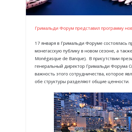
Гримальди Форум представил программу нов
17 января в Гримальди Форуме состоялась 
монегасскую публику в новом сезоне, а такж
Monégasque de Banque). В присутствии прези
генеральный директор Гримальди Форума Сил
важность этого сотрудничества, которое явл
обе структуры разделяют общие ценности.