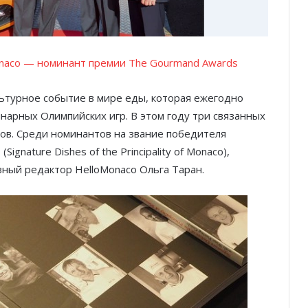
of Monaco — номинант премии The Gourmand Awards
ьтурное событие в мире еды, которая ежегодно
линарных Олимпийских игр. В этом году три связанных
тов. Среди номинантов на звание победителя
»
(Signature Dishes of the Principality of Monaco),
вный редактор HelloMonaco Ольга Таран.