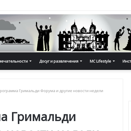
мечательности
Досуг и развлечения
MC Lifestyle
Инс
рограмма Гримальди Форума и другие новости недели
ма Гримальди