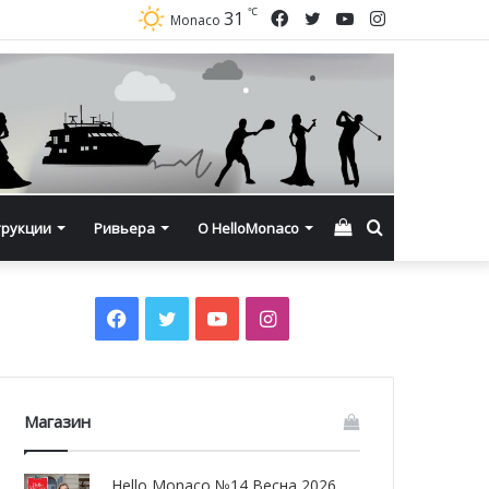
℃
Facebook
Twitter
YouTube
Instagram
31
Monaco
Смотреть
Искать
трукции
Ривьера
О HelloMonaco
корзину
Facebook
Twitter
YouTube
Instagram
Магазин
Hello Monaco №14 Весна 2026