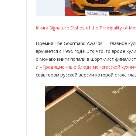
Книга Signature Dishes of the Principality 
Премия The Gourmand Awards — главное кул
вручается с 1995 года. Это что-то вроде ку
с Монако книги попали в шорт-лист финалис
и
«Традиционные блюда монегасской кухни
соавтором русской версии которой стала гла