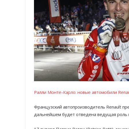
Ралли Монте-Карло: новые автомобили Renau
Французский автопроизводитель Renault пре
дальнейшем будет отведена ведущая роль в
17 января Патрис Ратти (Patrice Ratti), гене