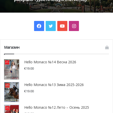
Exotique с захватывающим видом на Княжеский дворец
и побережье, экспозиция предлагает шагнуть в
прошлое и почувствовать себя настоящими
первооткрывателями!
Facebook
Twitter
YouTube
Instagram
Магазин
Hello Monaco №14 Весна 2026
€
19.00
Hello Monaco №13 Зима 2025-2026
€
19.00
Hello Monaco №12 Лето – Осень 2025
@ Jonathan Cooper: Pexels