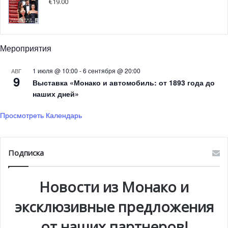
€
19.00
Новая кондитерская от Cova Monte-Carlo: культовые
итальянские десерты с видом на Ларвотто
Мероприятия
Авеню принцессы Грейс, 37 — новый адрес знаменитой
итальянской кондитерской Cova Monte Carlo от Флавио
1 июля @ 10:00
-
6 сентября @ 20:00
АВГ
Бриаторе. Теперь насладиться любимым эспрессо и
9
Выставка «Монако и автомобиль: от 1893 года до
свежей выпечкой можно будет прямо на берегу моря!
наших дней»
Просмотреть Календарь
Подписка
Новости из Монако и
эксклюзивные предложения
от наших партнеров!