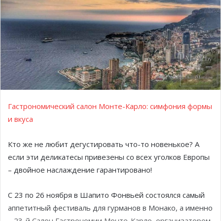
Гастрономический салон Монте-Карло: симфония формы
и вкуса
Кто же не любит дегустировать что-то новенькое? А
если эти деликатесы привезены со всех уголков Европы
– двойное наслаждение гарантировано!
С 23 по 26 ноября в Шапито Фонвьей состоялся самый
аппетитный фестиваль для гурманов в Монако, а именно
– 23-й Салон Гастрономии Монте-Карло, организатором