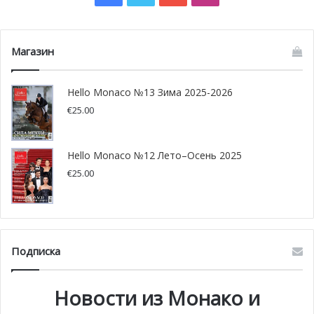
Магазин
Hello Monaco №13 Зима 2025-2026
€
25.00
Hello Monaco №12 Лето–Осень 2025
Сандро Мишели – «Шеф-кондитер года» по версии
€
25.00
Gault & Millau
«Шеф-кондитер года» — таким титулом гид Gault &
Millau увенчал кондитера Сандро Мишели, который с
Подписка
2013 года неизменно радует своими десертами
посетителей ресторана Louis XV — Alain Ducasse (Hôtel
de Paris в Монако).
Новости из Монако и