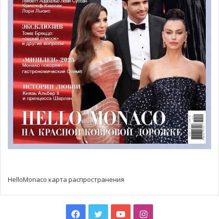
Благотворительный аукцион новогодних елок в Монако
собрал рекордную сумму
Ассоциация Action Innocence продолжает свою
замечательную работу, направленную на поддержку и
оказание помощи детям, проведением специального
новогоднего аукциона елок, что ежегодно проходит в
Отеле де Пари. 37 новогодних красавиц были проданы
за более чем 200 000 евро на аукционе, который
проходил под профессиональным руководством
Жюльена Вансена Брюни, аукциониста Christie’s.
HelloMonaco карта распространения
Facebook
Twitter
YouTube
Instagram