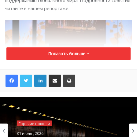
поддержанию глобального мира. Подробности события
читайте в нашем репортаже.
Показать больше
LinkedIn
Поделиться по электронной почте
Распечатать
© Jean Ronin
Рождественский бал 2019: в лучших традициях “Дольче
Виты”
Горячие новости
14 декабря 2019 года был официально открыт
31 июля , 2026
праздничный сезон в княжестве! Уже в 14 раз в Монако