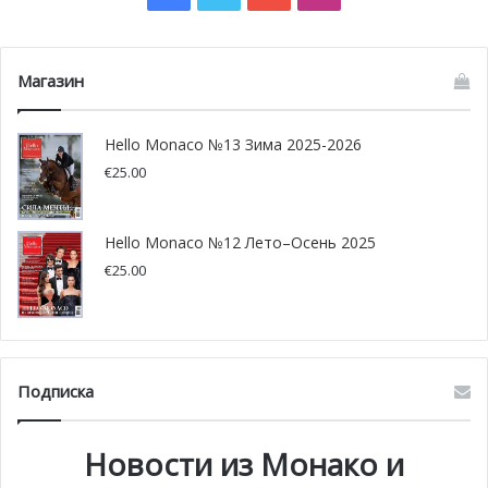
Магазин
Hello Monaco №13 Зима 2025-2026
Договору о совместной жизни гетеросексуальных и
€
25.00
гомосексуальных пар – быть!
Закон по «Договору о совместной жизни» окончательно
Hello Monaco №12 Лето–Осень 2025
принят Национальным Советом Монако. Отныне лица,
€
25.00
решившие совместно вести свою жизнь вне брака,
могут заключать договор о совместной жизни (contract
de vie commune), регулирующий их права и обязанности.
Это явный прогресс в признании неженатых,
Подписка
гетеросексуальных или гомосексуальных пар.
Новости из Монако и