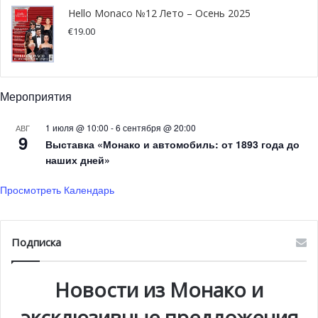
Hello Monaco №12 Лето – Осень 2025
€
19.00
@pixabay.com
Мероприятия
Ведущие спортсмены мира готовы побить рекорды на
1 июля @ 10:00
-
6 сентября @ 20:00
АВГ
соревнованиях Herculis EBS 2020
9
Выставка «Монако и автомобиль: от 1893 года до
наших дней»
Herculis EBS 2020 увеличивает свой масштаб участием
Просмотреть Календарь
всё большего количества спортсменов мирового класса.
Сразу несколько олимпийских и международных
чемпионов сразятся на стадионе Луи II в пятницу, 14
Подписка
августа. Узнайте их имена.
Новости из Монако и
эксклюзивные предложения