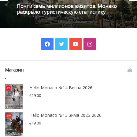
С целью преодоления кризиса COVID-19 этим летом
Почти семь миллионов визитов: Монако
княжеское правительство разработало план
раскрыло туристическую статистику
экономического восстановления в четырёх
направлениях: финансовая поддержка, цифровое
развитие экономики будущего, кампания по повышению
привлекательности княжества и активное
Facebook
Twitter
YouTube
Instagram
взаимодействие со всеми ведомственными и
профессиональными учреждениями. Эти направления
будут подкреплены конкретными мерами. Читайте
Магазин
подробности в нашем материале.
Hello Monaco №14 Весна 2026
€
19.00
Hello Monaco №13 Зима 2025-2026
€
19.00