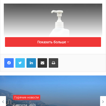
Показать больше
LinkedIn
Поделиться по электронной почте
Распечатать
@pixabay.com
Инвестиционный Саммит, посвящённый семейным
офисам, состоится в Монако в июле
Горячие новости
В июле Монте-Карло постепенно станет тем местом,
2 августа , 2026