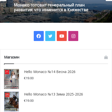
которое мы знаем и любим, принимая некоторые из
Монако готовит генеральный план
самых знаковых международных событий. Это, в
развития: что изменится в Княжестве
частности, уникальный инвестиционный саммит,
посвящённый семейным офисам (Global Family Office
Investment Summit). Медиа-партнёром мероприятия
выступает HelloMonaco. Речь идёт о крупнейшем и
Facebook
Twitter
YouTube
Instagram
наиболее влиятельном скоплении семейного капитала,
совокупно составляющем 4,5 триллиона долларов США.
Узнайте подробности в нашем материале!
Магазин
Hello Monaco №14 Весна 2026
€
19.00
Hello Monaco №13 Зима 2025-2026
€
19.00