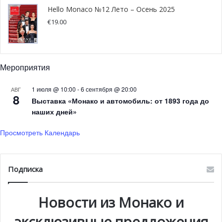
Hello Monaco №12 Лето – Осень 2025
€
19.00
@Global Family Office Investment Summit
Выброшенная посреди улицы маска грозит штрафом в
Мероприятия
300 евро
1 июля @ 10:00
-
6 сентября @ 20:00
АВГ
8
Выставка «Монако и автомобиль: от 1893 года до
Широко распространённое в связи с санитарным
наших дней»
кризисом ношение масок и перчаток, рекомендованное
для борьбы с распространением коронавируса, привело
Просмотреть Календарь
к появлению нового вида антиобщественного
поведения — выбрасыванию этих предметов
индивидуальной защиты на дороги и улицы княжества.
Подписка
Теперь максимальная сумма штрафа за такое
правонарушение составит 300 евро.
Новости из Монако и
эксклюзивные предложения