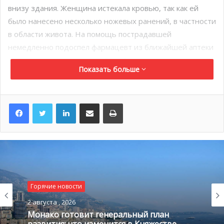
внизу здания. Женщина истекала кровью, так как ей
было нанесено несколько ножевых ранений, в частности
в области живота. На помощь пострадавшей
немедленно подоспел фармацевт из ближайшей аптеки
квартала, пока на место событий не приехала полиция и
Показать больше
скорая помощь.
LinkedIn
Поделиться по электронной почте
Распечатать
Горячие новости
Горячие новости
2 августа , 2026
1 августа , 2026