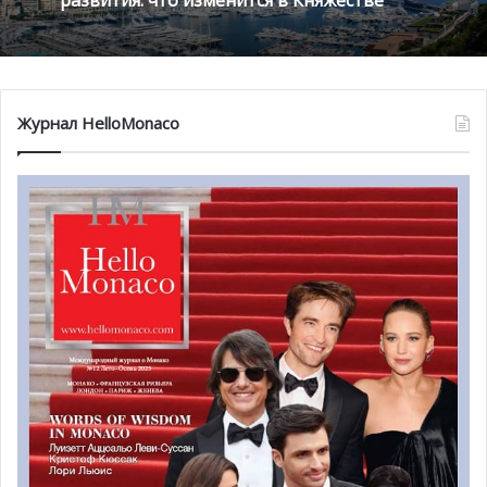
Монако готовит генеральный план
развития: что изменится в Княжестве
В Монако будет построена Villa Carmelha без
использования строительных кранов и подъемников
Благотворительный забег в Монако
помог детям на пяти континентах
Журнал HelloMonaco
В Монако в последнее время многочисленные
строительные краны то тут, то там постоянно
заслоняют горизонт. Вопрос большого количества
строительных проектов в княжестве поднимался
неоднократно, так как с ним связаны различные
неудобства как для жителей Монако, так и для его
гостей. Вот и еще один строительный проект, Villa
Carmelha, «замаячил на горизонте». Однако компания-
застройщик из Квебека не будет использовать
строительные краны, леса и подъемники.