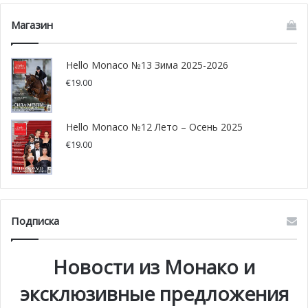
Магазин
Hello Monaco №13 Зима 2025-2026
€
19.00
Hello Monaco №12 Лето – Осень 2025
€
19.00
Рост популярности летних курсов для молодежи от
правительства Монако
Вот уже тринадцатый год подряд правительство
Подписка
Княжества Монако предлагает интересную программу
летних мероприятий для молодежи под названием
Новости из Монако и
Pass’Sport Culture, которая с каждым новым годом
эксклюзивные предложения
набирает всё большую популярность. Этим летом было
предложено более 40 различных курсов, и на конец