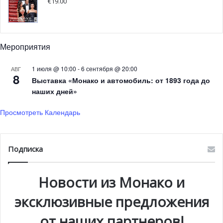
€
19.00
На 2020 год «Философские встречи» предлагают
захватывающую программу. Первый семинар,
прошедший в Театре варьете 9 января, был посвящен
Мероприятия
теме «История и время», он был представлен Рафаэлем
Загури-Орли. В каждом следующем месяце будет
1 июля @ 10:00
-
6 сентября @ 20:00
АВГ
изучаться связь между временем, историей и
8
Выставка «Монако и автомобиль: от 1893 года до
человечеством. Вся программа доступна на сайте:
наших дней»
www.philomonaco.com.
Просмотреть Календарь
Подписка
Новости из Монако и
эксклюзивные предложения
от наших партнеров!