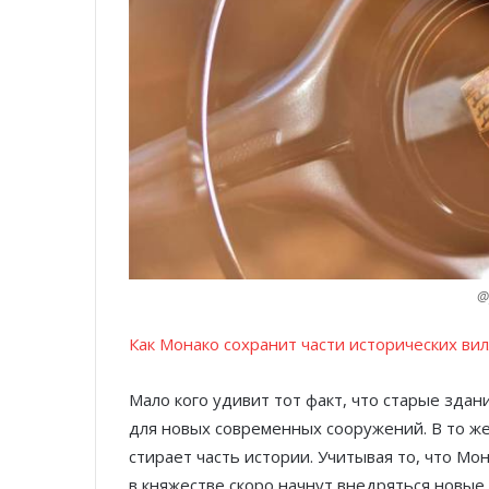
@
Как Монако сохранит части исторических вил
Мало кого удивит тот факт, что старые зда
для новых современных сооружений. В то же
стирает часть истории. Учитывая то, что М
в княжестве скоро начнут внедряться новые