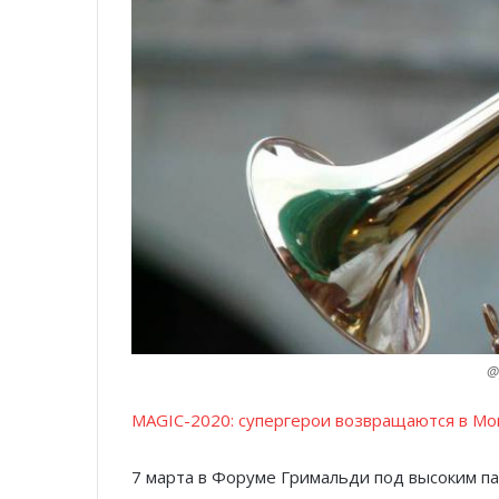
@
MAGIC-2020: супергерои возвращаются в Мо
7 марта в Форуме Гримальди под высоким п