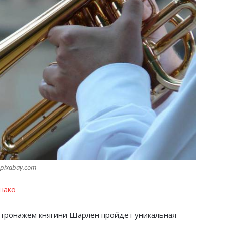
pixabay.com
нако
атронажем княгини Шарлен пройдёт уникальная