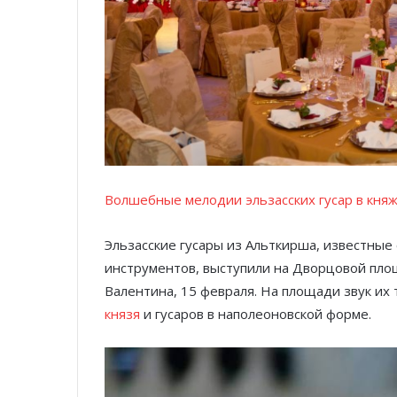
Волшебные мелодии эльзасских гусар в кня
Эльзасские гусары из Альткирша, известные
инструментов, выступили на Дворцовой пло
Валентина, 15 февраля. На площади звук их 
князя
и гусаров в наполеоновской форме.