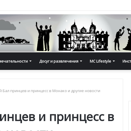
мечательности
Досуг и развлечения
MC Lifestyle
Инс
 Бал принцев и принцесс в Монако и другие новости
инцев и принцесс в