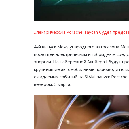
Электрический Porsche Taycan будет предст
4-й выпуск Международного автосалона Монак
посвящен электрическим и гибридным средс
энергии. На набережной Альбера I будут пре
крупнейшие автомобильные производители.
ожидаемых событий на SIAM: запуск Porsche T
вечером, 5 марта.