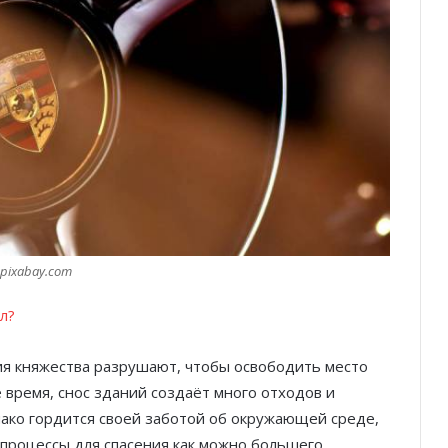
pixabay.com
л?
ния княжества разрушают, чтобы освободить место
 время, снос зданий создаёт много отходов и
онако гордится своей заботой об окружающей среде,
 процессы для спасения как можно большего