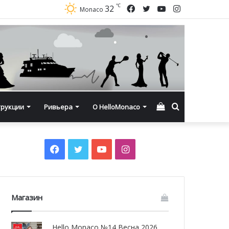
℃
Facebook
Twitter
YouTube
Instagram
32
Monaco
Смотреть
Искать
трукции
Ривьера
О HelloMonaco
корзину
Facebook
Twitter
YouTube
Instagram
Магазин
Hello Monaco №14 Весна 2026