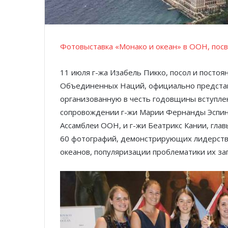
Фотовыставка «Монако и океан» в ООН, пос
11 июля г-жа Изабель Пикко, посол и посто
Объединенных Наций, официально представи
организованную в честь годовщины вступлени
сопровождении г-жи Марии Фернанды Эспино
Ассамблеи ООН, и г-жи Беатрикс Кании, гла
60 фотографий, демонстрирующих лидерство
океанов, популяризации проблематики их заг