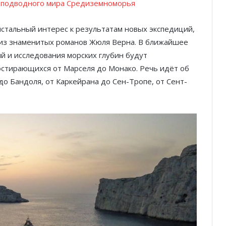
у подводного мира Средиземноморья
истальный интерес к результатам новых экспедиций,
из знаменитых романов Жюля Верна. В ближайшее
й и исследования морских глубин будут
остирающихся от Марселя до Монако. Речь идёт об
до Бандоля, от Каркейрана до Сен-Тропе, от Сент-