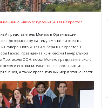
вященная юбилею вступления князя на престол
янный представитель Монако в Организации
ла фотовыставку на тему «Монако и океан»,
я суверенного князя Альбера II на престол. В
сы Гарсес, президента 73-й сессии Генеральной
вы Протокола ООН, посол Монако представила около
 князя и его правительства в вопросах защиты
рязнения, а также превентивных мер в этой области.