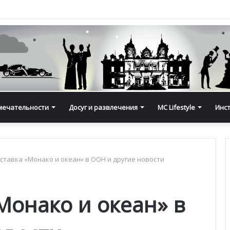
мечательности
Досуг и развлечения
MC Lifestyle
Инс
тавка «Монако и океан» в ООН и другие новости
Монако и океан» в