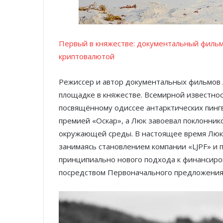
Первый в княжестве: документальный фильм
криптовалютой
Режиссер и автор документальных фильмов Л
площадке в княжестве. Всемирной известно
посвящённому одиссее антарктических пинг
премией «Оскар», а Люк завоевал поклонни
окружающей среды. В настоящее время Люк 
занимаясь становлением компании «LJPF» и п
принципиально нового подхода к финансиро
посредством Первоначального предложения 