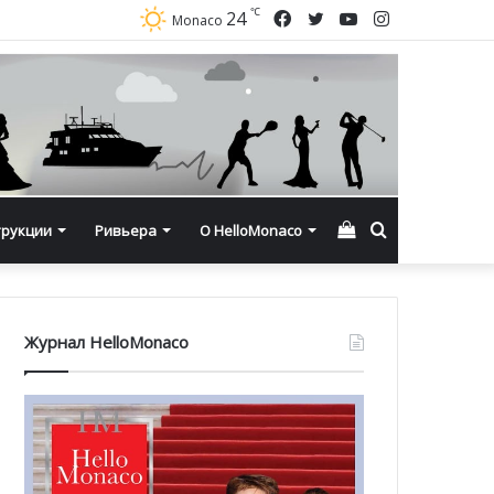
℃
Facebook
Twitter
YouTube
Instagram
24
Monaco
Смотреть
Искать
трукции
Ривьера
О HelloMonaco
корзину
Журнал HelloMonaco