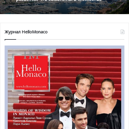
Журнал HelloMonaco
GEMLUC Monaco против раковых заболеваний
Объединение монегасских предприятий в борьбе
против рака или GEMLUC Monaco было первоначально
основано в 1973 году директором банка Société
Marseillaise de Crédit, Филиппом Лажуани (Philippe
Lajoinie), фотографом Рамоном Бадиа (Ramon Badia) и
бизнесменом Антуаном Баччалон (Antoine Baccialon).
Председателем данного образования на сегодняшний