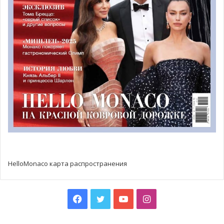
день является Ее Высочество Принцесса Ганноверская.
Идея такого объединения состояла в том, чтобы
создать группу монегасских компаний, приверженных
борьбе с раком, путем сбора средств, проведения
медицинских исследований и ряда других действий в
поддержку больных раком и их семей. Прекрасная
инициатива, которая сохранилась до наших дней.
HelloMonaco карта распространения
Facebook
Twitter
YouTube
Instagram