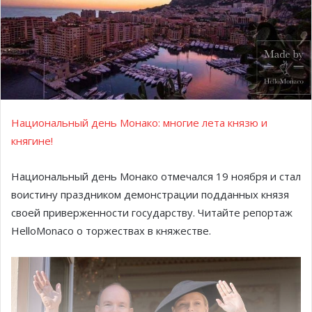
Национальный день Монако: многие лета князю и
княгине!
Национальный день Монако отмечался 19 ноября и стал
воистину праздником демонстрации подданных князя
своей приверженности государству. Читайте репортаж
HelloMonaco о торжествах в княжестве.