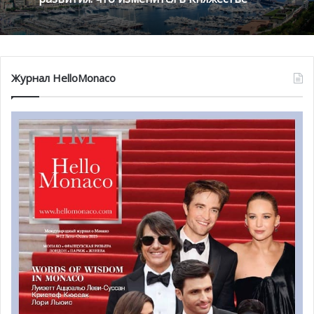
вам вспомнить те мировые рекорды, которые уже были
установлены в Монако во время этих уникальных
соревнований в прошлые годы.
Журнал HelloMonaco
@ pikrepo.com
Ралли Монте-Карло: раскрыт новый маршрут к 110-
летию гонки