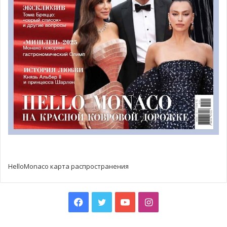
Автомобильный клуб Монако обнародовал маршрут 89-
го Ралли Монте-Карло, запланированного на январь
следующего года. Этот выпуск также знаменует
примечательную 110-ю годовщину события,
намеченную на 21-24 января 2021 года. Маршрут,
открывающий Чемпионат мира по ралли (WRC), будет
весьма отличаться по сравнению с этим годом.
HelloMonaco карта распространения
Facebook
Twitter
YouTube
Instagram