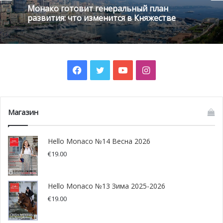
Монако готовит генеральный план
депутаты единогласно проголосовали за предложение
развития: что изменится в Княжестве
внести поправки в этот закон. Проект закона предлагает
добавить в 248 статью Уголовного кодекса Монако,
которая определяет и запрещает аборт, фразу, что
аборт не будет являться преступлением, если
Facebook
Twitter
YouTube
Instagram
«беременная женщина попросила по собственному
желанию сделать аборт до окончания 12 недели
беременности».
Магазин
Hello Monaco №14 Весна 2026
€
19.00
Hello Monaco №13 Зима 2025-2026
€
19.00