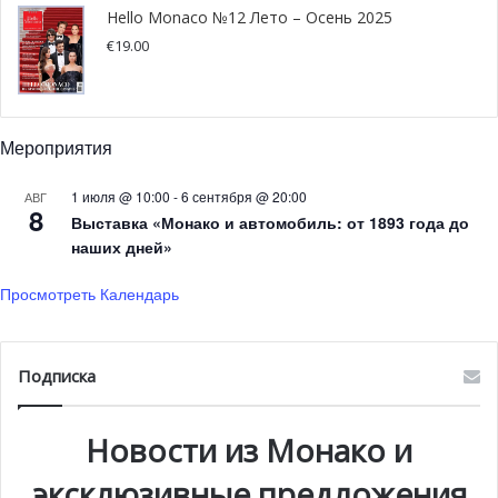
Hello Monaco №12 Лето – Осень 2025
ФК «Монако» побеждает легендарных игроков
€
19.00
греческой национальной сборной
В благотворительном гала-матче, организованном
Мероприятия
семьей президента ФК «Монако» Дмитрия
Рыболовлева, хет-трик Чевантона и гол Людовика Жюли
1 июля @ 10:00
-
6 сентября @ 20:00
АВГ
8
позволили «Легендам ФК «Монако» выиграть у
Выставка «Монако и автомобиль: от 1893 года до
греческой команды «Greek All Stars» со счетом 4-3.
наших дней»
Ветераны ФК «Монако» одержали победу над
Просмотреть Календарь
легендарными игроками греческой национальной
сборной, победа которых в рамках чемпионата
Евро-2004 стала сенсацией.
Подписка
Новости из Монако и
эксклюзивные предложения