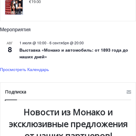
€
19.00
Рождественской деревне Монако дан «зелёный свет»,
несмотря на пандемию
Мероприятия
Каждый год во время сезона новогодних праздников
посетители толпами стекаются в ослепительную
1 июля @ 10:00
-
6 сентября @ 20:00
АВГ
8
рождественскую деревню Монако. Но с
Выставка «Монако и автомобиль: от 1893 года до
продолжающейся пандемией, во время которой
наших дней»
скопления людей стали риском для здоровья,
Просмотреть Календарь
рождественская ярмарка в этом году будет меньше, чем
в предыдущие годы, и организована она будет с учётом
безопасности здоровья населения.
Подписка
Новости из Монако и
эксклюзивные предложения
от наших партнеров!