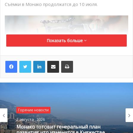
Съёмки в Монако продолжатся до 10 июля.
Показать больше
LinkedIn
Поделиться по электронной почте
Распечатать
@ pikist.com
Гран-при Австрии: Шарль Леклер поднимается на
подиум
Горячие новости
Горячие новости
2 августа , 2026
После перерыва в несколько месяцев из-за карантина,
1 августа , 2026
гонки соревнований Формулы 1 продолжились в