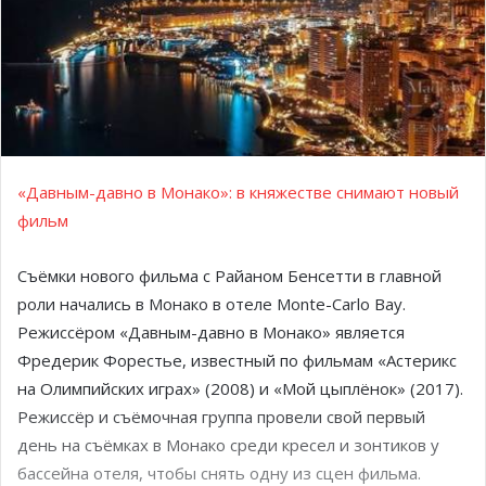
«Давным-давно в Монако»: в княжестве снимают новый
фильм
Съёмки нового фильма с Райаном Бенсетти в главной
роли начались в Монако в отеле Monte-Carlo Bay.
Режиссёром «Давным-давно в Монако» является
Фредерик Форестье, известный по фильмам «Астерикс
на Олимпийских играх» (2008) и «Мой цыплёнок» (2017).
Режиссёр и съёмочная группа провели свой первый
день на съёмках в Монако среди кресел и зонтиков у
бассейна отеля, чтобы снять одну из сцен фильма.