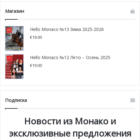
Магазин
Hello Monaco №13 Зима 2025-2026
€
19.00
Hello Monaco №12 Лето – Осень 2025
€
19.00
У ученика колледжа Монако выявили коронавирус
Один ученик колледжа Шарля III получил
положительный результат в тесте на коронавирус,
Подписка
теперь все его одноклассники и учителя должны быть
проверены на COVID-19. Несмотря на положительный
тест, врачи считают его «контактом с очень низким
Новости из Монако и
риском», поскольку он носил маску в классе и соблюдал
эксклюзивные предложения
все необходимые меры по предотвращению