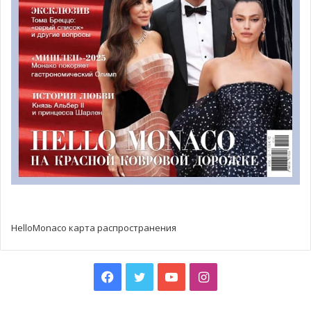
@ shutterstock.com
Следующий этап проекта по расширению в море:
строительство зданий
Первый этап строительства зданий в новом районе
Anse du Portier начался в июне этого года. Благодаря
строительству вспомогательных конструкций для
зданий, которые однажды заполнят новый микрорайон,
по-прежнему наблюдается значительный прогресс.
Узнайте подробности.
HelloMonaco карта распространения
Facebook
Twitter
YouTube
Instagram