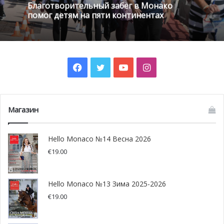
Благотворительный забег в Монако
собрались на встрече, чтобы узнать о прогнозах Coface,
помог детям на пяти континентах
одного из мировых лидеров в страховании кредитов.
Facebook
Twitter
YouTube
Instagram
Магазин
Hello Monaco №14 Весна 2026
€
19.00
Команда Monaco Exlorations продолжает свою
экспедицию
Hello Monaco №13 Зима 2025-2026
€
19.00
Экспедиция на корабле Yersin продолжает свой научный
путь с целью изучить разнообразие морского мира и