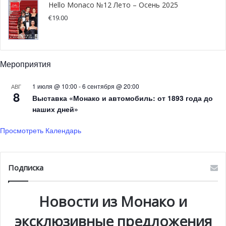
прибрежных территорий. Эта трехлетняя экспедиция
Hello Monaco №12 Лето – Осень 2025
проходит
под патронажем князя Альбера II
, известного
€
19.00
борца за защиту окружающей среды.
С конца августа и до октября экипаж судна совершил
Мероприятия
около 53 миссий и прошел в общей сложности 5 800 км.
За это время судно
побывало в Макаронезии
, которая
1 июля @ 10:00
-
6 сентября @ 20:00
АВГ
включает Мадейру и архипелаг Зеленого мыса, а также
8
Выставка «Монако и автомобиль: от 1893 года до
несколько других островов.
наших дней»
Просмотреть Календарь
Подписка
Новости из Монако и
эксклюзивные предложения