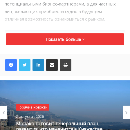
потенциальными бизнес-партнёрами, а для частных
лиц, желающих приобрести судно в будущем –
отличная возможность ознакомиться с рынком.
Показать больше
LinkedIn
Поделиться по электронной почте
Распечатать
Новая «Цифровая эра» в формате 5G
Горячие новости
27 сентября 2018 года, во время пресс-конференции,
2 августа , 2026
Монако готовит генеральный план
проходящей в рамках Monaco Yacht Show, главный
развития: что изменится в Княжестве