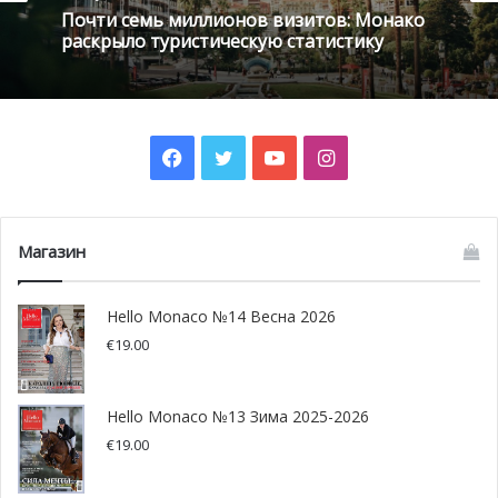
Почти семь миллионов визитов: Монако
Недавно в Монако было создано новое полицейское
раскрыло туристическую статистику
подразделение под названием Отдел по охране
мероприятий и окружающей обстановки (DEPCV).
Задача нового подразделения заключается в
сохранении и улучшении качества жизни, которые
Facebook
Twitter
YouTube
Instagram
включают в себя также борьбу с зашумлённостью (как
от автомобилей с громкими выхлопами) на дорогах и
стройках, а также с незаконной парковкой.
Магазин
Hello Monaco №14 Весна 2026
€
19.00
Hello Monaco №13 Зима 2025-2026
€
19.00