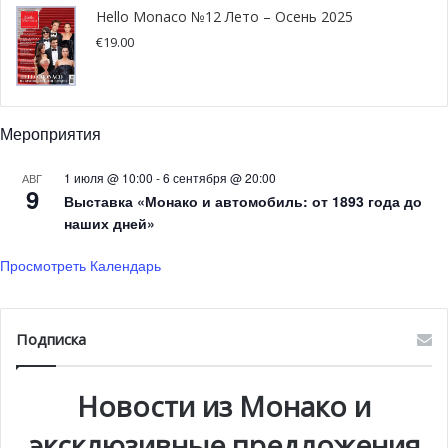
Hello Monaco №12 Лето – Осень 2025
€
19.00
Covid-19: более 20 нарушений зафиксировано в
Мероприятия
ресторанах Монако
1 июля @ 10:00
-
6 сентября @ 20:00
АВГ
9
По просьбе правительства Департамент полиции и
Выставка «Монако и автомобиль: от 1893 года до
Управление по вопросам гигиены и безопасности
наших дней»
пищевых продуктов провели недавно совместную
Просмотреть Календарь
проверку ряда ресторанов княжества. Около 60
ресторанов в районах Монте-Карло, Порт-Эркюль и
Фонвьей были проверены на надлежащее соблюдение
Подписка
санитарных мер. Всего было зарегистрировано 21
незначительное правонарушение.
Новости из Монако и
эксклюзивные предложения